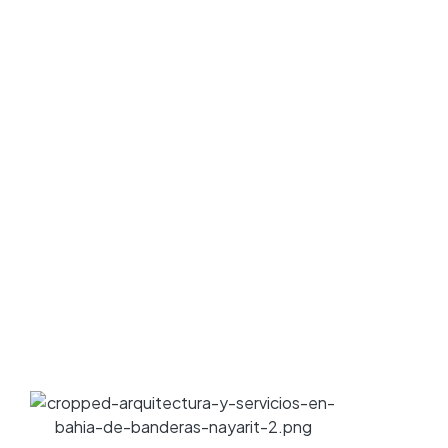
pon
ACERCA D