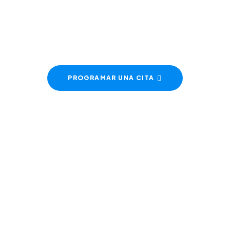
dremos en contact
inmediato.
PROGRAMAR UNA CITA
E NOSOTROS
AREAS DE TRABAJO